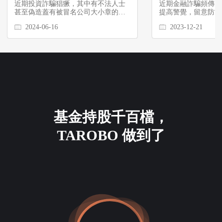
近期投資詐騙猖獗，其中有不法人士
近期金融詐騙頻傳，T
詐騙
甚至偽造蓋有被冒名公司大小章的合
提高警覺，留意防範
約供投資人簽署，誘騙投資人匯款或
2024-06-16
2023-12-21
開虛擬錢包入金以騙取投資款項。
基金持股千百檔，
TAROBO 做到了