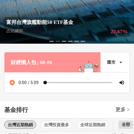
富邦台灣旗艦動能50 ETF基金
占比總和
27.67%
1
2
3
4
5
6
財經懶人包 | 08-06
匯市
基金排行
更多 >
全部
台灣近期熱銷
台灣投資最多
全球近期熱銷