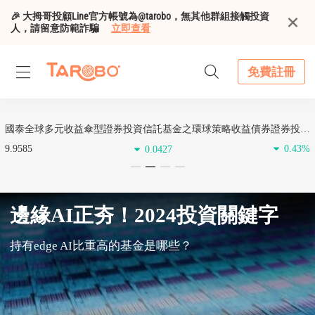
🎉 大拇哥投顧Line官方帳號為@tarobo，無其他群組接觸投資
人，請留意防範詐騙
立即查看
免費註冊
國泰全球多元收益傘型證券投資信託基金之環球策略收益債券證券投資
信託基金 A類型 (新臺幣)
9.9585
0.43%
0.0427
1
2
3
4
邊緣AI正夯！2024投資關鍵字
持有edge AI比重高的基金是哪些？