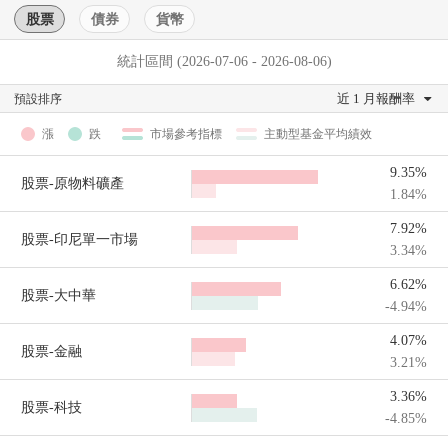
股票
債券
貨幣
統計區間 (2026-07-06 - 2026-08-06)
近 1 月報酬率
預設排序
漲
跌
市場參考指標
主動型基金平均績效
9.35%
股票-原物料礦產
1.84%
7.92%
股票-印尼單一市場
3.34%
6.62%
股票-大中華
-4.94%
4.07%
股票-金融
3.21%
3.36%
股票-科技
-4.85%