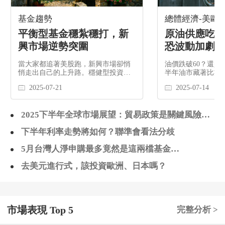
基金趨勢
總體經濟-美歐
平衡型基金穩紮穩打，新
原油供應吃緊，
興市場逆勢突圍
恐波動加劇
當大家都追著美股跑，新興市場卻悄
油價跌破60？還是暴
悄走出自己的上升路。穩健型投資
半年油市藏著比數
人，你錯過這波布局了嗎？
從庫存到戰火，每
2025-07-21
2025-07-14
場大翻盤。
2025下半年全球市場展望：貿易政策是關鍵風險，
美元預期將保持弱勢
下半年利率走勢將如何？聯準會看法分歧
5月台灣人淨申購最多竟然是這兩檔基金…
去美元進行式，該投資歐洲、日本嗎？
市場表現 Top 5
完整分析 >