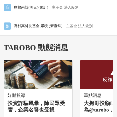
摩根南韓(美元)(累計)
主基金
法人級別
野村高科技基金 累積 (新臺幣)
主基金
法人級別
TAROBO 動態消息
媒體報導
重點消息
投資詐騙風暴，除民眾受
大拇哥投顧Li
害，企業名譽也受損
為@tarobo
接觸投資人，