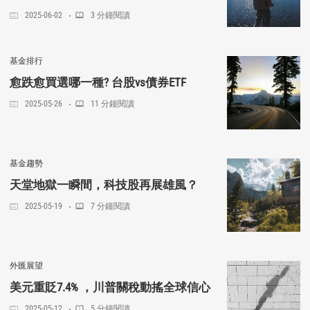
2025-06-02
3 分鐘閱讀
基金排行
愈跌愈買選哪一種? 台股vs債券ETF
2025-05-26
11 分鐘閱讀
基金趨勢
天堂地獄一瞬間，科技股再展雄風？
2025-05-19
7 分鐘閱讀
外匯展望
美元重貶7.4% ，川普關稅動搖全球信心
2025-05-12
5 分鐘閱讀