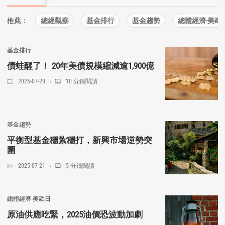
推薦：
總經觀察
基金排行
基金趨勢
總體經濟-美歐
基金排行
債蛙醒了！ 20年美債規模縮減逾1,900億
2025-07-28
10 分鐘閱讀
基金趨勢
平衡型基金穩紮穩打，新興市場逆勢突
圍
2025-07-21
5 分鐘閱讀
總體經濟-美歐日
原油供應吃緊，2025油價恐波動加劇