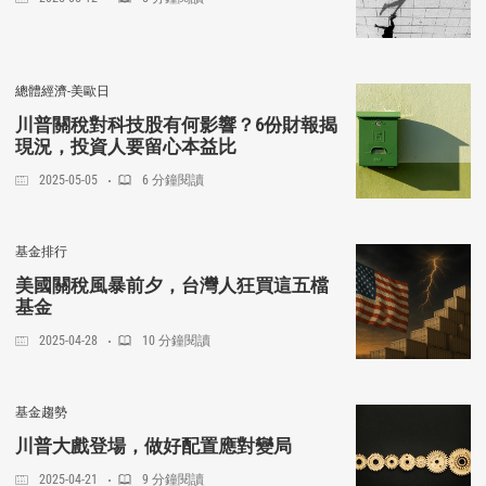
總體經濟-美歐日
川普關稅對科技股有何影響？6份財報揭
現況，投資人要留心本益比
2025-05-05
6 分鐘閱讀
基金排行
美國關稅風暴前夕，台灣人狂買這五檔
基金
2025-04-28
10 分鐘閱讀
基金趨勢
川普大戲登場，做好配置應對變局
2025-04-21
9 分鐘閱讀