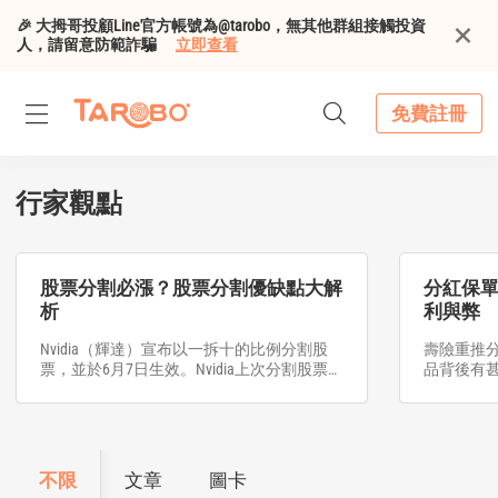
🎉 大拇哥投顧Line官方帳號為@tarobo，無其他群組接觸投資
人，請留意防範詐騙
立即查看
免費註冊
行家觀點
股票分割必漲？股票分割優缺點大解
分紅保
析
利與弊
Nvidia（輝達）宣布以一拆十的比例分割股
壽險重推
票，並於6月7日生效。Nvidia上次分割股票是
品背後有
在2021年7月，距今也只有3年的時間。那麼
什麼是股票分割？對股價又有怎樣的影響？
不限
文章
圖卡