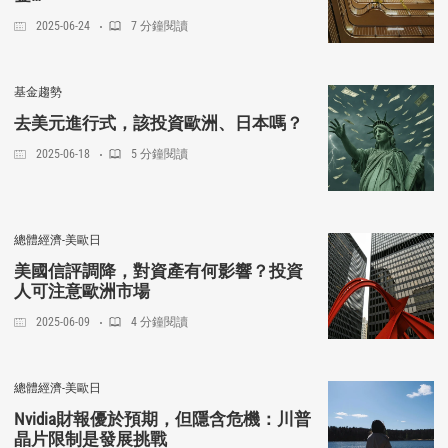
2025-06-24
7 分鐘閱讀
基金趨勢
去美元進行式，該投資歐洲、日本嗎？
2025-06-18
5 分鐘閱讀
總體經濟-美歐日
美國信評調降，對資產有何影響？投資
人可注意歐洲市場
2025-06-09
4 分鐘閱讀
總體經濟-美歐日
Nvidia財報優於預期，但隱含危機：川普
晶片限制是發展挑戰