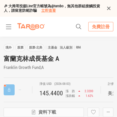
🎉 大拇哥投顧Line官方帳號為@tarobo，無其他群組接觸投資
人，請留意防範詐騙
立即查看
免費註冊
境外
股票
股票-北美
主基金
法人級別
RR4
富蘭克林成長基金 A
Franklin Growth Fund;A
淨值 USD
(2026-08-03)
計價
漲
跌
2.3200
145.4400
美元
漲跌幅
1.62%
資料下載
···