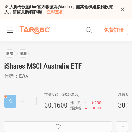
🎉 大拇哥投顧Line官方帳號為@tarobo，無其他群組接觸投資
人，請留意防範詐騙
立即查看
免費註冊
股票
澳洲
iShares MSCI Australia ETF
代碼：EWA
市價 USD
(2026-08-06)
淨值 US
漲
跌
0.0200
30.1600
30.1
漲跌幅
0.07%
···