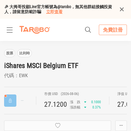
🎉 大拇哥投顧Line官方帳號為@tarobo，無其他群組接觸投資
人，請留意防範詐騙
立即查看
免費註冊
股票
比利時
iShares MSCI Belgium ETF
代碼：EWK
市價 USD
(2026-08-06)
淨值 US
漲
跌
0.1000
27.1200
27.0
漲跌幅
0.37%
···