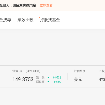
組接觸投資人，請留意防範詐騙
立即查看
金搜尋
績效比較
持股找基金
淨值 USD
(2026-08-06)
計價幣別
上市
漲
跌
0.9932
149.3753
美元
NYS
漲跌幅
0.66%