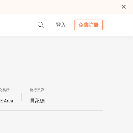
登入
免費註冊
交易所
發行品牌
E Arca
貝萊德