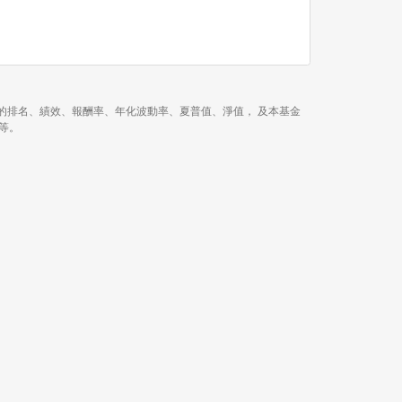
近 3 年、今年以來的排名、績效、報酬率、年化波動率、夏普值、淨值， 及本基金
等等。