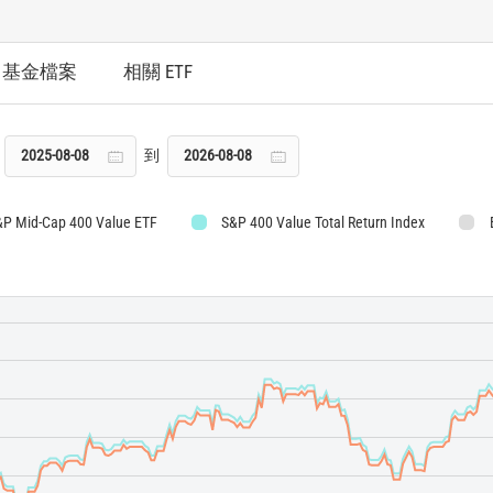
基金檔案
相關 ETF
到
&P Mid-Cap 400 Value ETF
S&P 400 Value Total Return Index