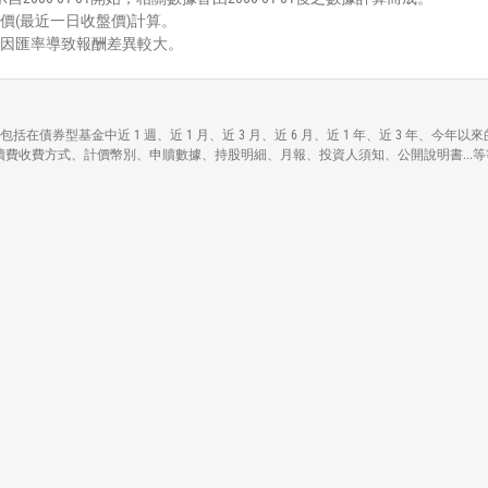
價(最近一日收盤價)計算。
能因匯率導致報酬差異較大。
lue ETF)各項資訊，包括在債券型基金中近 1 週、近 1 月、近 3 月、近 6 月、近 1 年、
資料包括資產規模、手續費收費方式、計價幣別、申贖數據、持股明細、月報、投資人須知、公開說明書...