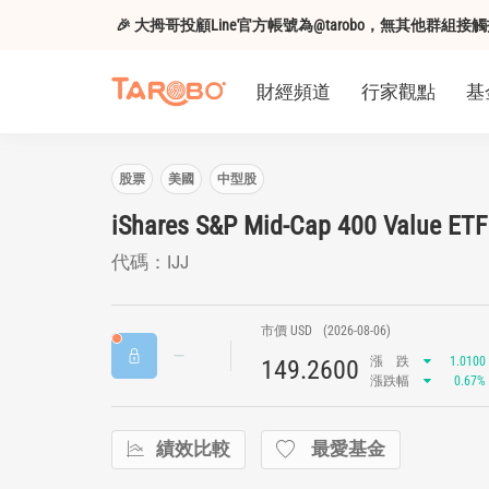
🎉 大拇哥投顧Line官方帳號為@tarobo，無其他群
財經頻道
行家觀點
基
股票
美國
中型股
iShares S&P Mid-Cap 400 Value ETF
代碼：IJJ
市價 USD
(2026-08-06)
漲
跌
1.0100
149.2600
漲跌幅
0.67%
績效比較
最愛基金