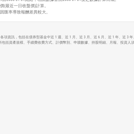
價(最近一日收盤價)計算。
能因匯率導致報酬差異較大。
all Cap Value ETF)各項資訊，包括在債券型基金中近 1 週、近 1 月、近 3 月、近 6 
p Value ETF)各基本資料包括資產規模、手續費收費方式、計價幣別、申贖數據、持股明細、月報、投