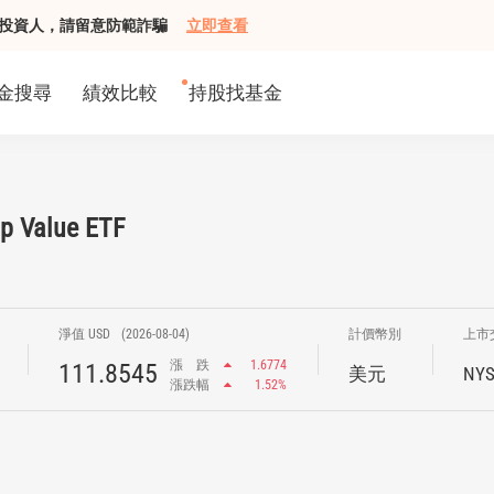
組接觸投資人，請留意防範詐騙
立即查看
金搜尋
績效比較
持股找基金
ap Value ETF
淨值 USD
(2026-08-04)
計價幣別
上市
漲
跌
1.6774
111.8545
美元
NYS
漲跌幅
1.52%