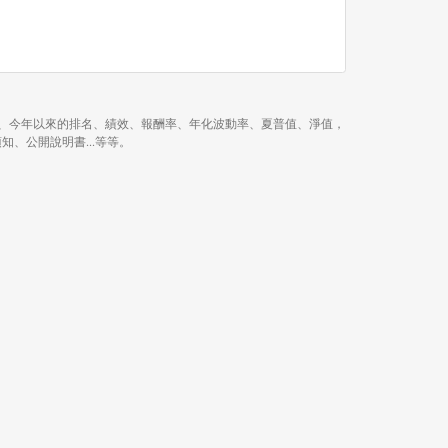
月、近 1 年、近 3 年、今年以來的排名、績效、報酬率、年化波動率、夏普值、淨值，
資人須知、公開說明書...等等。