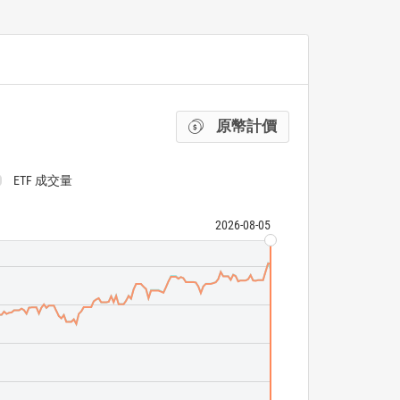
原幣計價
ETF 成交量
2026-08-05
State Street S
S&P SmallCap 6
ETF 成交量
N/