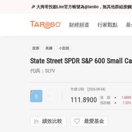
🎉 大拇哥投顧Line官方帳號為@tarobo，無其他群
財經頻道
行家觀點
基
股票
美國
小型股
State Street SPDR S&P 600 Small C
代碼：SLYV
市價 USD
(2026-08-04)
漲
跌
1.6800
111.8900
漲跌幅
1.52%
績效比較
最愛基金