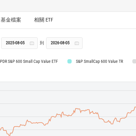
基金檔案
相關 ETF
到
 SPDR S&P 600 Small Cap Value ETF
S&P SmallCap 600 Value TR