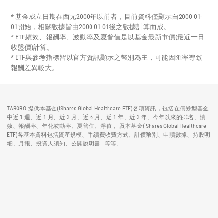
* 基金成立日期在西元2000年以前者，目前資料僅顯示自2000-01-
01開始，相關數據皆由2000-01-01後之數據計算而成。
* ETF績效、報酬率、波動率及夏普值是以基金最新市價(最近一日
收盤價)計算。
* ETF與參考指標皆以官方資訊顯示之幣別為主，可能因匯率導致
報酬差異較大。
TAROBO 提供本基金(iShares Global Healthcare ETF)各項資訊，包括在債券型基金
中近 1 週、近 1 月、近 3 月、近 6 月、近 1 年、近 3 年、今年以來的排名、績
效、報酬率、年化波動率、夏普值、淨值， 及本基金(iShares Global Healthcare
ETF)各基本資料包括資產規模、手續費收費方式、計價幣別、申贖數據、持股明
細、月報、投資人須知、公開說明書...等等。