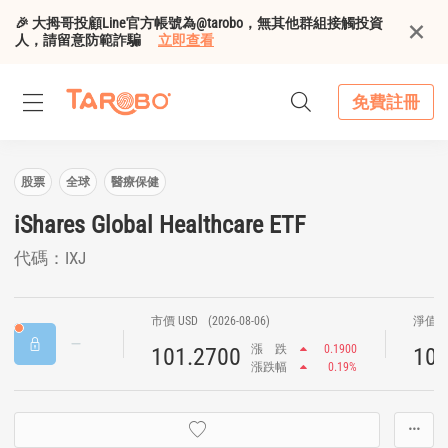
🎉 大拇哥投顧Line官方帳號為@tarobo，無其他群組接觸投資
人，請留意防範詐騙
立即查看
免費註冊
股票
全球
醫療保健
iShares Global Healthcare ETF
代碼：IXJ
市價 USD
(2026-08-06)
淨值 U
漲
跌
0.1900
101.2700
101
漲跌幅
0.19%
···