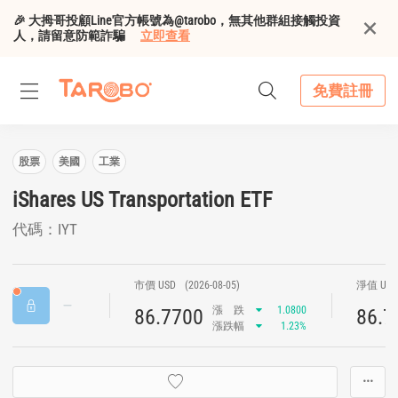
🎉 大拇哥投顧Line官方帳號為@tarobo，無其他群組接觸投資
人，請留意防範詐騙
立即查看
免費註冊
股票
美國
工業
iShares US Transportation ETF
代碼：IYT
市價 USD
(2026-08-05)
淨值 US
漲
跌
1.0800
86.7700
86.7
漲跌幅
1.23%
···