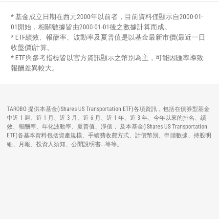
* 基金成立日期在西元2000年以前者，目前資料僅顯示自2000-01-
01開始，相關數據皆由2000-01-01後之數據計算而成。
* ETF績效、報酬率、波動率及夏普值是以基金最新市價(最近一日
收盤價)計算。
* ETF與參考指標皆以官方資訊顯示之幣別為主，可能因匯率導致
報酬差異較大。
TAROBO 提供本基金(iShares US Transportation ETF)各項資訊，包括在債券型基金
中近 1 週、近 1 月、近 3 月、近 6 月、近 1 年、近 3 年、今年以來的排名、績
效、報酬率、年化波動率、夏普值、淨值， 及本基金(iShares US Transportation
ETF)各基本資料包括資產規模、手續費收費方式、計價幣別、申贖數據、持股明
細、月報、投資人須知、公開說明書...等等。