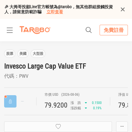
🎉 大拇哥投顧Line官方帳號為@tarobo，無其他群組接觸投資
人，請留意防範詐騙
立即查看
免費註冊
股票
美國
大型股
Invesco Large Cap Value ETF
代碼：PWV
市價 USD
(2026-08-06)
淨值 US
漲
跌
0.1500
79.9200
79.8
漲跌幅
0.19%
···