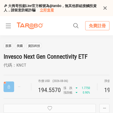
🎉 大拇哥投顧Line官方帳號為@tarobo，無其他群組接觸投資
人，請留意防範詐騙
立即查看
免費註冊
股票
美國
資訊科技
Invesco Next Gen Connectivity ETF
代碼：KNCT
市價 USD
(2026-08-06)
淨值 U
漲
跌
1.7750
194.5570
194
漲跌幅
0.90%
···