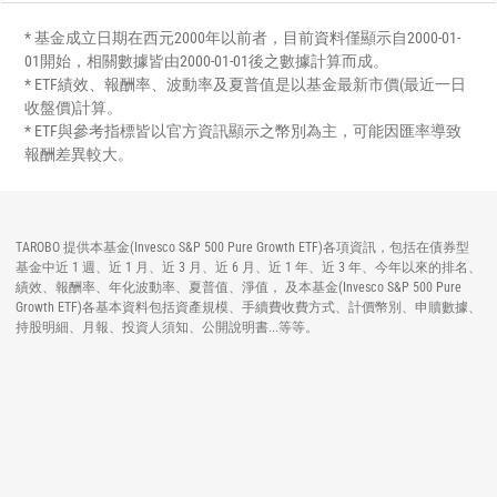
* 基金成立日期在西元2000年以前者，目前資料僅顯示自2000-01-
01開始，相關數據皆由2000-01-01後之數據計算而成。
* ETF績效、報酬率、波動率及夏普值是以基金最新市價(最近一日
收盤價)計算。
* ETF與參考指標皆以官方資訊顯示之幣別為主，可能因匯率導致
報酬差異較大。
TAROBO 提供本基金(Invesco S&P 500 Pure Growth ETF)各項資訊，包括在債券型
基金中近 1 週、近 1 月、近 3 月、近 6 月、近 1 年、近 3 年、今年以來的排名、
績效、報酬率、年化波動率、夏普值、淨值， 及本基金(Invesco S&P 500 Pure
Growth ETF)各基本資料包括資產規模、手續費收費方式、計價幣別、申贖數據、
持股明細、月報、投資人須知、公開說明書...等等。