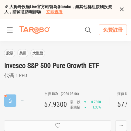
🎉 大拇哥投顧Line官方帳號為@tarobo，無其他群組接觸投資
人，請留意防範詐騙
立即查看
免費註冊
股票
美國
大型股
Invesco S&P 500 Pure Growth ETF
代碼：RPG
市價 USD
(2026-08-06)
淨值 US
漲
跌
0.7800
57.9300
57.9
漲跌幅
1.33%
···