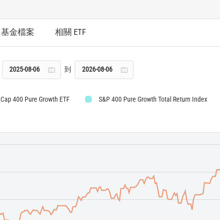
基金檔案
相關 ETF
到
dCap 400 Pure Growth ETF
S&P 400 Pure Growth Total Return Index