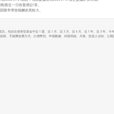
價(最近一日收盤價)計算。
能因匯率導致報酬差異較大。
 Growth ETF)各項資訊，包括在債券型基金中近 1 週、近 1 月、近 3 月、近 6 月、近 
ETF)各基本資料包括資產規模、手續費收費方式、計價幣別、申贖數據、持股明細、月報、投資人須知、公開