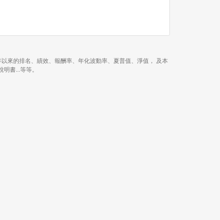
1 年、近 3 年、今年以來的排名、績效、報酬率、年化波動率、夏普值、淨值， 及本
說明書...等等。