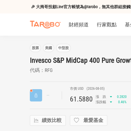
🎉 大拇哥投顧Line官方帳號為@tarobo，無其他群
財經頻道
行家觀點
基
股票
美國
中型股
Invesco S&P MidCap 400 Pure Grow
代碼：RFG
市價 USD
(2026-08-05)
漲
跌
0.2820
61.5880
漲跌幅
0.46%
績效比較
最愛基金