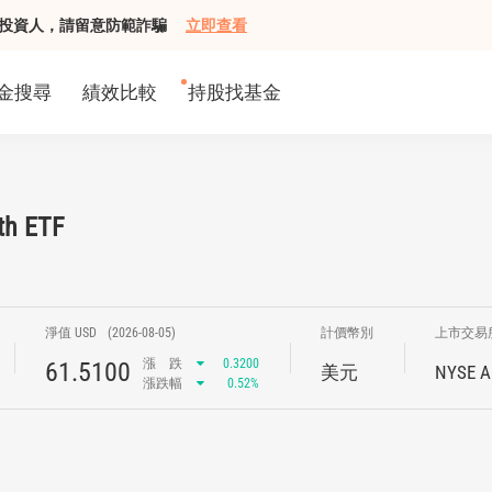
組接觸投資人，請留意防範詐騙
立即查看
金搜尋
績效比較
持股找基金
th ETF
淨值 USD
(2026-08-05)
計價幣別
上市交易
漲
跌
0.3200
61.5100
美元
NYSE A
漲跌幅
0.52%