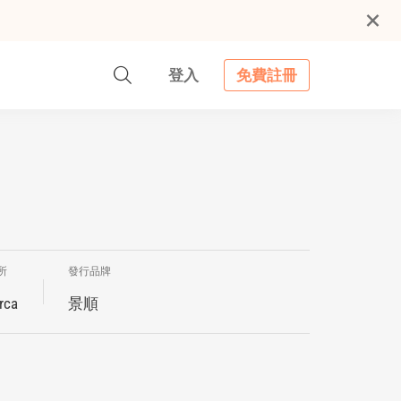
登入
免費註冊
所
發行品牌
rca
景順