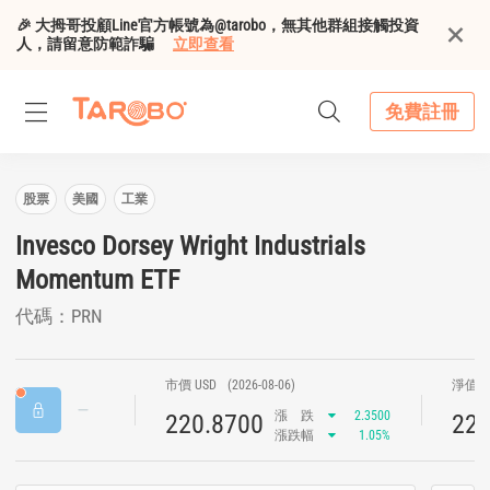
🎉 大拇哥投顧Line官方帳號為@tarobo，無其他群組接觸投資
人，請留意防範詐騙
立即查看
免費註冊
股票
美國
工業
Invesco Dorsey Wright Industrials
Momentum ETF
代碼：PRN
市價 USD
(2026-08-06)
淨值 U
漲
跌
2.3500
220.8700
220
漲跌幅
1.05%