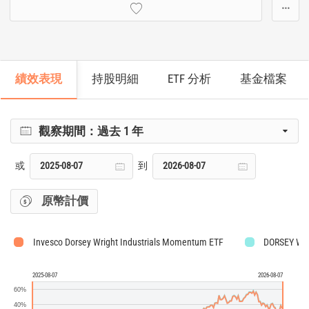
···
績效表現
持股明細
ETF 分析
基金檔案
觀察期間：
過去 1 年
或
到
原幣計價
Invesco Dorsey Wright Industrials Momentum ETF
DORSEY WR
2025-08-07
2026-08-07
60%
40%