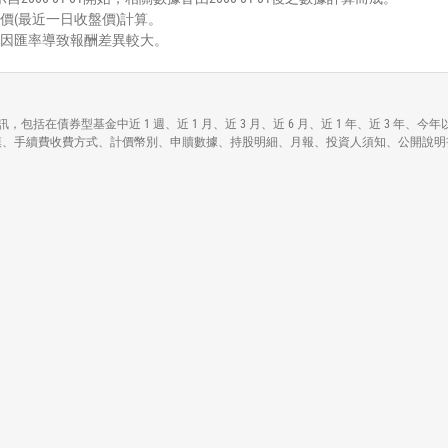
價(最近一日收盤價)計算。
能因匯率導致報酬差異較大。
gh Dividend)各項資訊，包括在債券型基金中近 1 週、近 1 月、近 3 月、近 6 月、近 1
d)各基本資料包括資產規模、手續費收費方式、計價幣別、申贖數據、持股明細、月報、投資人須知、公開說明