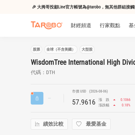
🎉 大拇哥投顧Line官方帳號為@tarobo，無其他群
財經頻道
行家觀點
基
股票
全球（不含美國）
大型股
WisdomTree International High Divi
代碼：DTH
市價 USD
(2026-08-06)
漲
跌
0.1066
57.9616
漲跌幅
0.18%
績效比較
最愛基金