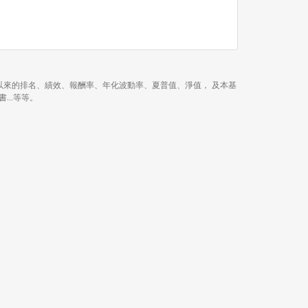
 年、近 3 年、今年以來的排名、績效、報酬率、年化波動率、夏普值、淨值， 及本基
書...等等。