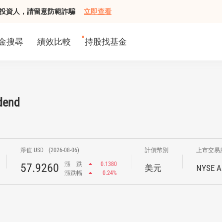
組接觸投資人，請留意防範詐騙
立即查看
金搜尋
績效比較
持股找基金
dend
淨值 USD
(2026-08-06)
計價幣別
上市交易
漲
跌
0.1380
57.9260
美元
NYSE A
漲跌幅
0.24%