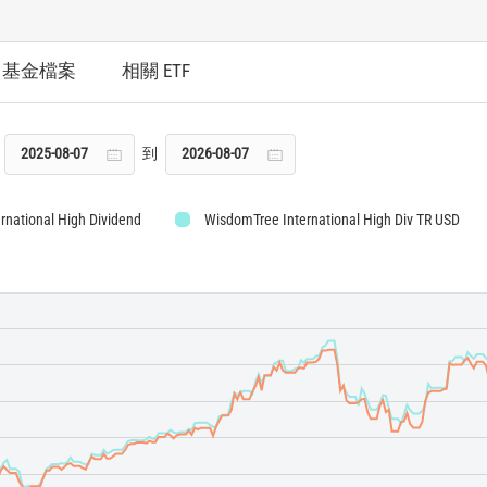
基金檔案
相關 ETF
到
rnational High Dividend
WisdomTree International High Div TR USD