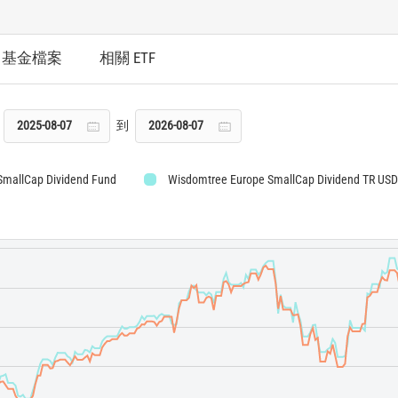
基金檔案
相關 ETF
到
SmallCap Dividend Fund
Wisdomtree Europe SmallCap Dividend TR US