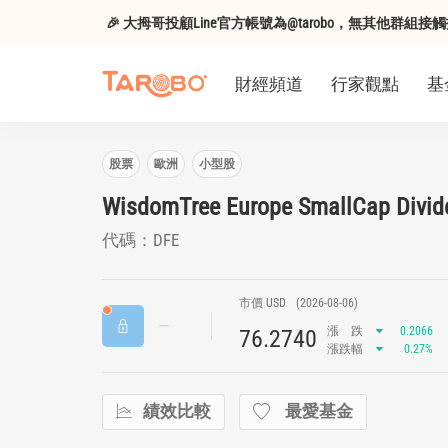
🎉 大拇哥投顧Line官方帳號為@tarobo，無其他群
財經頻道
行家觀點
基
股票
歐洲
小型股
WisdomTree Europe SmallCap Divid
代碼：DFE
市價 USD
(2026-08-06)
漲
跌
0.2066
76.2740
漲跌幅
0.27%
績效比較
最愛基金