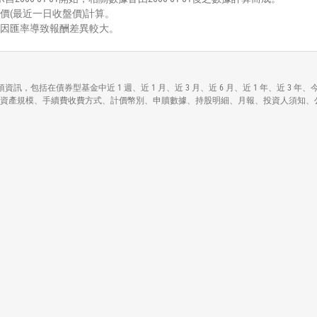
價(最近一日收盤價)計算。
能因匯率導致報酬差異較大。
Dividend Fund)各項資訊，包括在債券型基金中近 1 週、近 1 月、近 3 月、近 6 月、近
d Fund)各基本資料包括資產規模、手續費收費方式、計價幣別、申贖數據、持股明細、月報、投資人須知