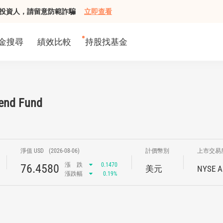
組接觸投資人，請留意防範詐騙
立即查看
金搜尋
績效比較
持股找基金
end Fund
淨值 USD
(2026-08-06)
計價幣別
上市交易
漲
跌
0.1470
76.4580
美元
NYSE A
漲跌幅
0.19%