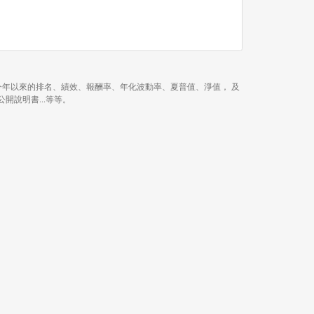
 1 年、近 3 年、今年以來的排名、績效、報酬率、年化波動率、夏普值、淨值， 及
、公開說明書...等等。