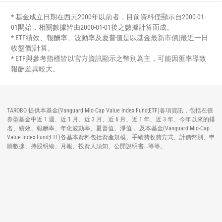
* 基金成立日期在西元2000年以前者，目前資料僅顯示自2000-01-
01開始，相關數據皆由2000-01-01後之數據計算而成。
* ETF績效、報酬率、波動率及夏普值是以基金最新市價(最近一日
收盤價)計算。
* ETF與參考指標皆以官方資訊顯示之幣別為主，可能因匯率導致
報酬差異較大。
TAROBO 提供本基金(Vanguard Mid-Cap Value Index Fund;ETF)各項資訊，包括在債
券型基金中近 1 週、近 1 月、近 3 月、近 6 月、近 1 年、近 3 年、今年以來的排
名、績效、報酬率、年化波動率、夏普值、淨值， 及本基金(Vanguard Mid-Cap
Value Index Fund;ETF)各基本資料包括資產規模、手續費收費方式、計價幣別、申
贖數據、持股明細、月報、投資人須知、公開說明書...等等。