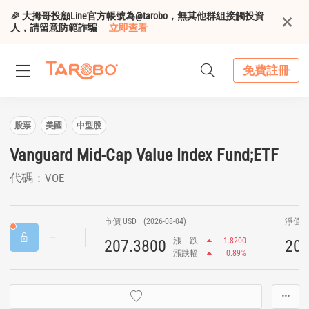
🎉 大拇哥投顧Line官方帳號為@tarobo，無其他群組接觸投資
人，請留意防範詐騙
立即查看
免費註冊
股票
美國
中型股
Vanguard Mid-Cap Value Index Fund;ETF
代碼：VOE
市價 USD
(2026-08-04)
淨值 U
漲
跌
1.8200
207.3800
207
漲跌幅
0.89%
···