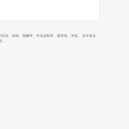
近 3 年、今年以來的排名、績效、報酬率、年化波動率、夏普值、淨值， 及本基金
等等。