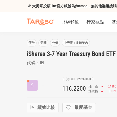
🎉 大拇哥投顧Line官方帳號為@tarobo，無其他群
財經頻道
行家觀點
基
債券
美國
公債
中天期：5-10年內
iShares 3-7 Year Treasury Bond ETF
代碼：IEI
市價 USD
(2026-08-03)
漲
跌
0.1190
116.2200
漲跌幅
0.10%
績效比較
最愛基金