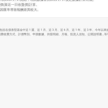
價(最近一日收盤價)計算。
能因匯率導致報酬差異較大。
ond ETF)各項資訊，包括在債券型基金中近 1 週、近 1 月、近 3 月、近 6 月、近 1 年、
本資料包括資產規模、手續費收費方式、計價幣別、申贖數據、持股明細、月報、投資人須知、公開說明書...