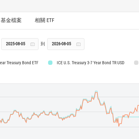
基金檔案
相關 ETF
到
Year Treasury Bond ETF
ICE U.S. Treasury 3-7 Year Bond TR USD