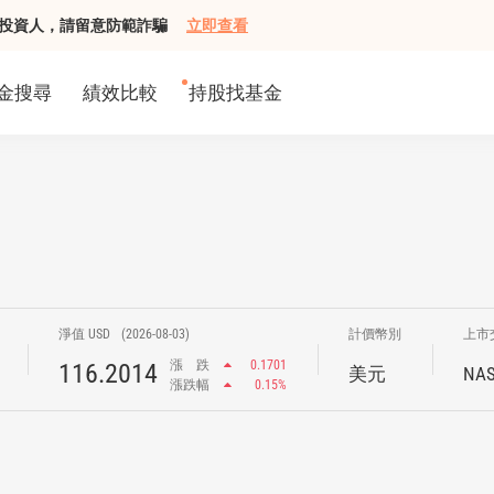
組接觸投資人，請留意防範詐騙
立即查看
金搜尋
績效比較
持股找基金
淨值 USD
(2026-08-03)
計價幣別
上市
漲
跌
0.1701
116.2014
美元
NA
漲跌幅
0.15%