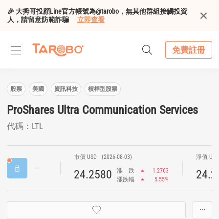
🎉 大拇哥投顧Line官方帳號為@tarobo，無其他群組接觸投資
人，請留意防範詐騙
立即查看
免費註冊
股票
美國
資訊科技
槓桿型股票
ProShares Ultra Communication Services
代碼：LTL
市價 USD
(2026-08-03)
淨值 US
漲
跌
1.2763
24.2580
24.2
漲跌幅
5.55%
···