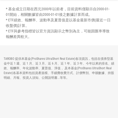
* 基金成立日期在西元2000年以前者，目前資料僅顯示自2000-01-
01開始，相關數據皆由2000-01-01後之數據計算而成。
* ETF績效、報酬率、波動率及夏普值是以基金最新市價(最近一日
收盤價)計算。
* ETF與參考指標皆以官方資訊顯示之幣別為主，可能因匯率導致
報酬差異較大。
TAROBO 提供本基金(ProShares UltraShort Real Estate)各項資訊，包括在債券型基
金中近 1 週、近 1 月、近 3 月、近 6 月、近 1 年、近 3 年、今年以來的排名、績
效、報酬率、年化波動率、夏普值、淨值， 及本基金(ProShares UltraShort Real
Estate)各基本資料包括資產規模、手續費收費方式、計價幣別、申贖數據、持股
明細、月報、投資人須知、公開說明書...等等。