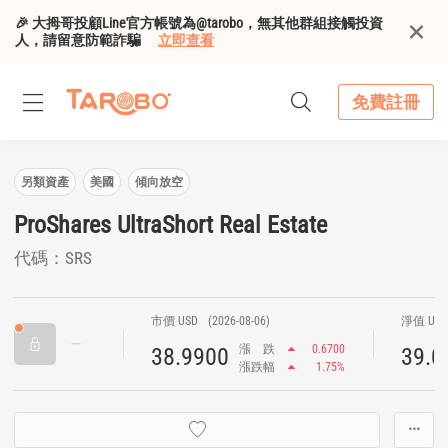
🎉 大拇哥投顧Line官方帳號為@tarobo，無其他群組接觸投資
人，請留意防範詐騙
立即查看
免費註冊
另類資產
美國
傾向放空
ProShares UltraShort Real Estate
代碼：SRS
市價 USD
(2026-08-06)
淨值 US
漲
跌
0.6700
38.9900
39.0
漲跌幅
1.75%
···