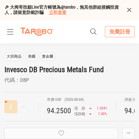
🎉 大拇哥投顧Line官方帳號為@tarobo，無其他群組接觸投資
人，請留意防範詐騙
立即查看
免費註冊
大宗商品
美國
貴金屬
Invesco DB Precious Metals Fund
代碼：DBP
市價 USD
(2026-08-04)
淨值 US
漲
跌
1.3041
94.2500
94.6
漲跌幅
1.40%
···