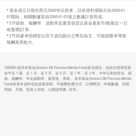
* 基金成立日期在西元2000年以前者，目前資料僅顯示自2000-01-
01開始，相關數據皆由2000-01-01後之數據計算而成。
* ETF績效、報酬率、波動率及夏普值是以基金最新市價(最近一日
收盤價)計算。
* ETF與參考指標皆以官方資訊顯示之幣別為主，可能因匯率導致
報酬差異較大。
TAROBO 提供本基金(Invesco DB Precious Metals Fund)各項資訊，包括在債券型基
金中近 1 週、近 1 月、近 3 月、近 6 月、近 1 年、近 3 年、今年以來的排名、績
效、報酬率、年化波動率、夏普值、淨值， 及本基金(Invesco DB Precious Metals
Fund)各基本資料包括資產規模、手續費收費方式、計價幣別、申贖數據、持股
明細、月報、投資人須知、公開說明書...等等。