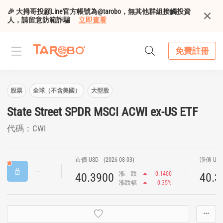
🎉 大拇哥投顧Line官方帳號為@tarobo，無其他群組接觸投資
人，請留意防範詐騙
立即查看
免費註冊
股票
全球（不含美國）
大型股
State Street SPDR MSCI ACWI ex-US ETF
代碼：CWI
市價 USD
(2026-08-03)
淨值 US
漲
跌
0.1400
40.3900
40.3
漲跌幅
0.35%
···