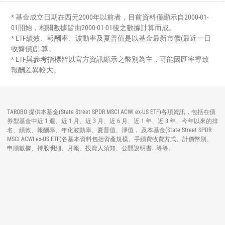
* 基金成立日期在西元2000年以前者，目前資料僅顯示自2000-01-
01開始，相關數據皆由2000-01-01後之數據計算而成。
* ETF績效、報酬率、波動率及夏普值是以基金最新市價(最近一日
收盤價)計算。
* ETF與參考指標皆以官方資訊顯示之幣別為主，可能因匯率導致
報酬差異較大。
TAROBO 提供本基金(State Street SPDR MSCI ACWI ex-US ETF)各項資訊，包括在債
券型基金中近 1 週、近 1 月、近 3 月、近 6 月、近 1 年、近 3 年、今年以來的排
名、績效、報酬率、年化波動率、夏普值、淨值， 及本基金(State Street SPDR
MSCI ACWI ex-US ETF)各基本資料包括資產規模、手續費收費方式、計價幣別、
申贖數據、持股明細、月報、投資人須知、公開說明書...等等。