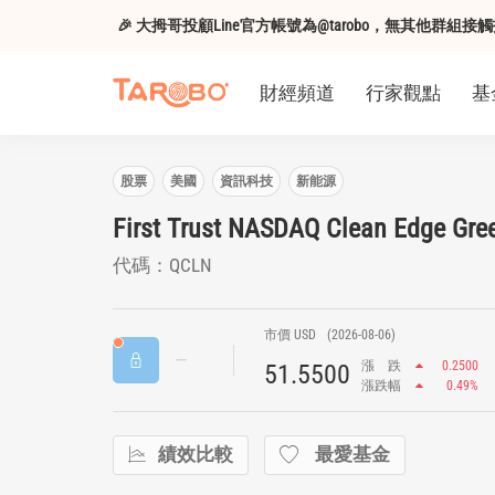
🎉 大拇哥投顧Line官方帳號為@tarobo，無其他群
財經頻道
行家觀點
基
股票
美國
資訊科技
新能源
First Trust NASDAQ Clean Edge Gree
代碼：QCLN
市價 USD
(2026-08-06)
漲
跌
0.2500
51.5500
漲跌幅
0.49%
績效比較
最愛基金