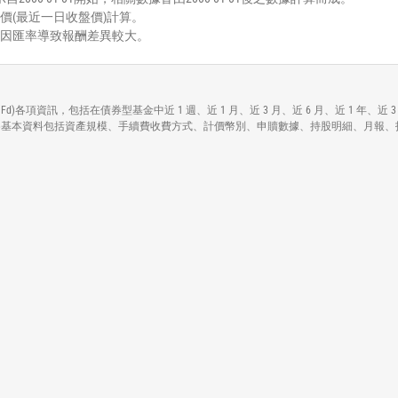
價(最近一日收盤價)計算。
能因匯率導致報酬差異較大。
 Green Energy Idx Fd)各項資訊，包括在債券型基金中近 1 週、近 1 月、近 3 月、近 
een Energy Idx Fd)各基本資料包括資產規模、手續費收費方式、計價幣別、申贖數據、持股明細