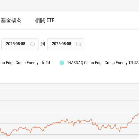
基金檔案
相關 ETF
到
ean Edge Green Energy Idx Fd
NASDAQ Clean Edge Green Energy TR US