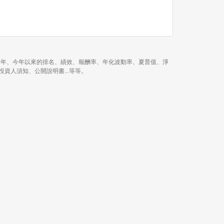
6 月、近 1 年、近 3 年、今年以來的排名、績效、報酬率、年化波動率、夏普值、淨
、月報、投資人須知、公開說明書...等等。