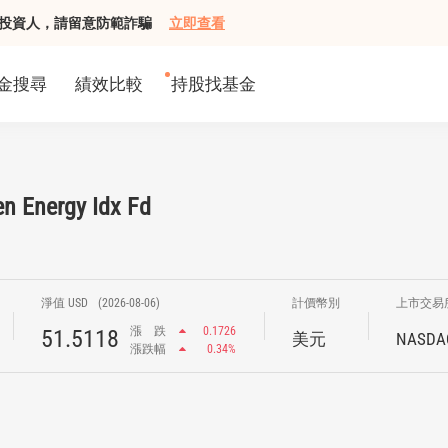
組接觸投資人，請留意防範詐騙
立即查看
金搜尋
績效比較
持股找基金
n Energy Idx Fd
淨值 USD
(2026-08-06)
計價幣別
上市交易
漲
跌
0.1726
51.5118
美元
NASDA
漲跌幅
0.34%