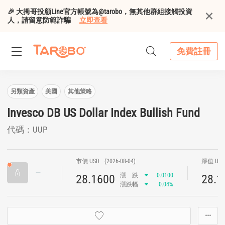
🎉 大拇哥投顧Line官方帳號為@tarobo，無其他群組接觸投資
人，請留意防範詐騙
立即查看
免費註冊
另類資產
美國
其他策略
Invesco DB US Dollar Index Bullish Fund
代碼：UUP
市價 USD
(2026-08-04)
淨值 US
漲
跌
0.0100
28.1600
28.1
漲跌幅
0.04%
···