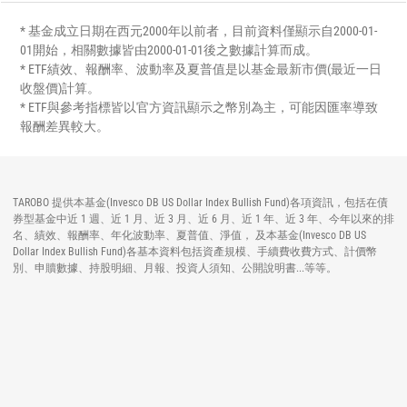
* 基金成立日期在西元2000年以前者，目前資料僅顯示自2000-01-
01開始，相關數據皆由2000-01-01後之數據計算而成。
* ETF績效、報酬率、波動率及夏普值是以基金最新市價(最近一日
收盤價)計算。
* ETF與參考指標皆以官方資訊顯示之幣別為主，可能因匯率導致
報酬差異較大。
TAROBO 提供本基金(Invesco DB US Dollar Index Bullish Fund)各項資訊，包括在債
券型基金中近 1 週、近 1 月、近 3 月、近 6 月、近 1 年、近 3 年、今年以來的排
名、績效、報酬率、年化波動率、夏普值、淨值， 及本基金(Invesco DB US
Dollar Index Bullish Fund)各基本資料包括資產規模、手續費收費方式、計價幣
別、申贖數據、持股明細、月報、投資人須知、公開說明書...等等。