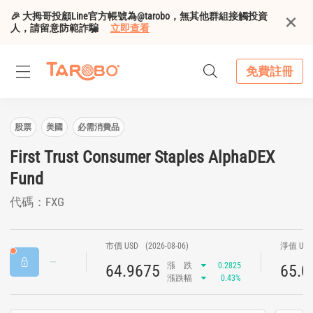
🎉 大拇哥投顧Line官方帳號為@tarobo，無其他群組接觸投資
人，請留意防範詐騙
立即查看
免費註冊
股票
美國
必需消費品
First Trust Consumer Staples AlphaDEX
Fund
代碼：FXG
市價 USD
(2026-08-06)
淨值 US
漲
跌
0.2825
64.9675
65.0
漲跌幅
0.43%