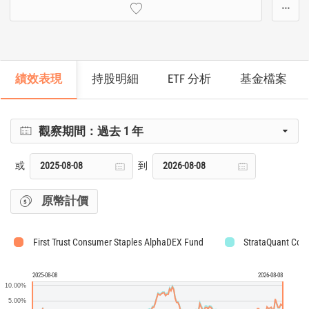
···
績效表現
持股明細
ETF 分析
基金檔案
觀察期間：
過去 1 年
或
到
原幣計價
First Trust Consumer Staples AlphaDEX Fund
StrataQuant Con
2025-08-08
2026-08-08
10.00%
5.00%