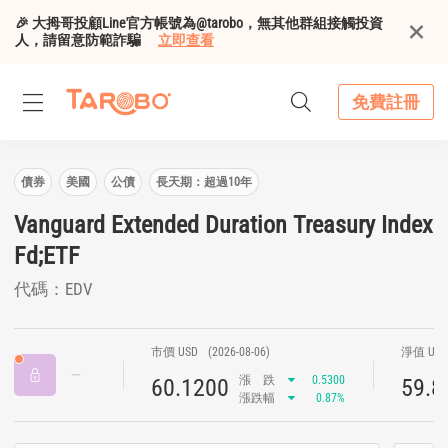
🎉 大拇哥投顧Line官方帳號為@tarobo，無其他群組接觸投資
人，請留意防範詐騙
立即查看
免費註冊
債券
美國
公債
長天期：超過10年
Vanguard Extended Duration Treasury Index
Fd;ETF
代碼：EDV
市價 USD
(2026-08-06)
淨值 US
漲
跌
0.5300
60.1200
59.8
漲跌幅
0.87%