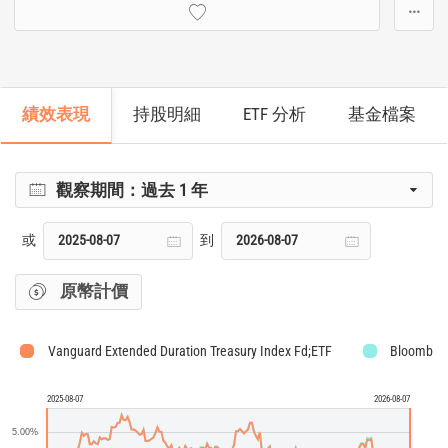
···
績效表現
持股明細
ETF 分析
基金檔案
觀察期間：
過去 1 年
或
到
原幣計價
Vanguard Extended Duration Treasury Index Fd;ETF
Bloomberg
2025-08-07
2026-08-07
5.00%