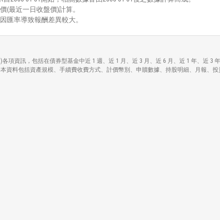
價(最近一日收盤價)計算。
能因匯率導致報酬差異較大。
 Technology Real Est)各項資訊，包括在債券型基金中近 1 週、近 1 月、近 3 月、近 6
chnology Real Est)各基本資料包括資產規模、手續費收費方式、計價幣別、申贖數據、持股明細、