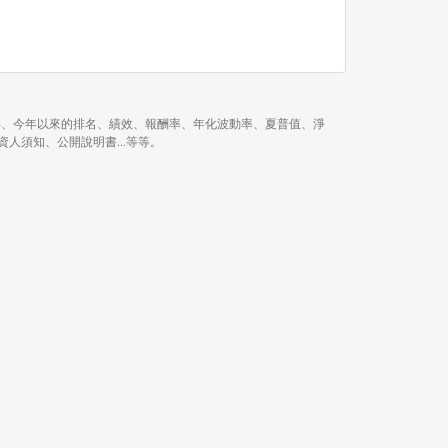
 月、近 1 年、近 3 年、今年以來的排名、績效、報酬率、年化波動率、夏普值、淨
月報、投資人須知、公開說明書...等等。