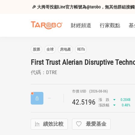
🎉 大拇哥投顧Line官方帳號為@tarobo，無其他群
財經頻道
行家觀點
基
股票
全球
房地產
REITs
First Trust Alerian Disruptive Techn
代碼：DTRE
市價 USD
(2026-08-06)
漲
跌
0.2048
42.5196
漲跌幅
0.48%
績效比較
最愛基金