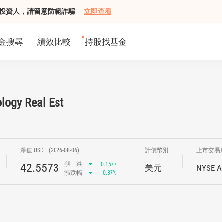
組接觸投資人，請留意防範詐騙
立即查看
金搜尋
績效比較
持股找基金
ology Real Est
淨值 USD
(2026-08-06)
計價幣別
上市交易
漲
跌
0.1577
42.5573
美元
NYSE A
漲跌幅
0.37%