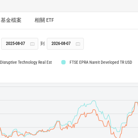
基金檔案
相關 ETF
到
n Disruptive Technology Real Est
FTSE EPRA Nareit Developed TR USD