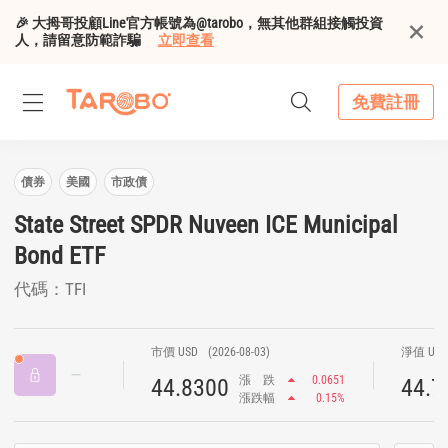
🎉 大拇哥投顧Line官方帳號為@tarobo，無其他群組接觸投資
人，請留意防範詐騙
立即查看
免費註冊
債券
美國
市政債
State Street SPDR Nuveen ICE Municipal
Bond ETF
代碼：TFI
市價 USD
(2026-08-03)
淨值 US
漲
跌
0.0651
44.8300
44.7
漲跌幅
0.15%