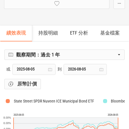
···
績效表現
持股明細
ETF 分析
基金檔案
觀察期間：
過去 1 年
或
到
原幣計價
State Street SPDR Nuveen ICE Municipal Bond ETF
Bloomberg
2025-08-05
2026-08-05
8.00%
6.00%