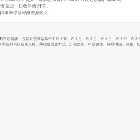
價(最近一日收盤價)計算。
能因匯率導致報酬差異較大。
igh Yield Bond ETF)各項資訊，包括在債券型基金中近 1 週、近 1 月、近 3 月、近 6
h Yield Bond ETF)各基本資料包括資產規模、手續費收費方式、計價幣別、申贖數據、持股明細、