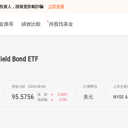
組接觸投資人，請留意防範詐騙
立即查看
金搜尋
績效比較
持股找基金
Yield Bond ETF
淨值 USD
(2026-08-04)
計價幣別
上市交易
漲
跌
0.3097
95.5756
美元
NYSE A
漲跌幅
0.33%