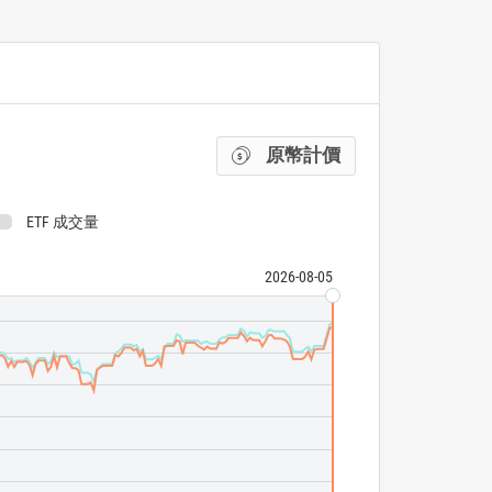
原幣計價
ETF 成交量
2026-08-05
Bloomberg HY V
State Street SP
ETF 成交量
N/