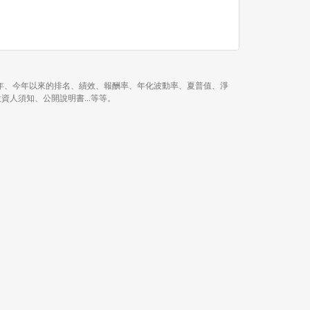
 月、近 1 年、近 3 年、今年以來的排名、績效、報酬率、年化波動率、夏普值、淨
月報、投資人須知、公開說明書...等等。