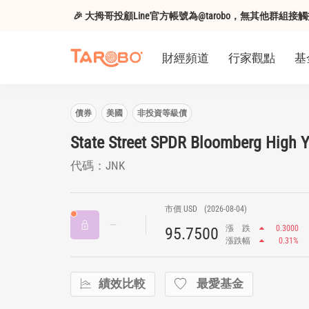
🎉 大拇哥投顧Line官方帳號為@tarobo，無其他群
財經頻道
行家觀點
基
債券
美國
非投資等級債
State Street SPDR Bloomberg High 
代碼：JNK
市價 USD
(2026-08-04)
漲
跌
0.3000
95.7500
漲跌幅
0.31%
績效比較
最愛基金