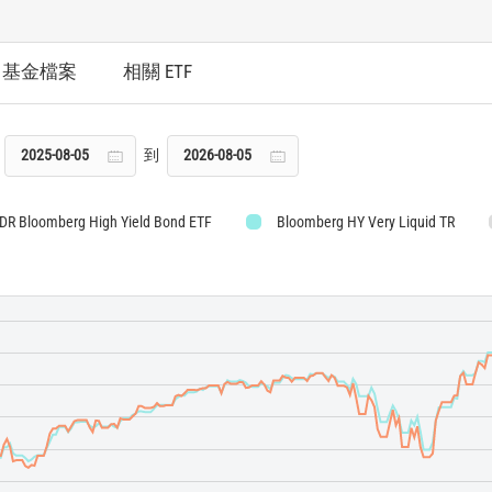
基金檔案
相關 ETF
到
PDR Bloomberg High Yield Bond ETF
Bloomberg HY Very Liquid TR