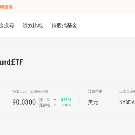
即查看
金搜尋
績效比較
持股找基金
Fund;ETF
淨值 USD
(2026-08-06)
計價幣別
上市交易
漲
跌
0.0300
90.0300
美元
NYSE A
漲跌幅
0.03%