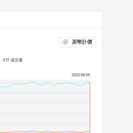
原幣計價
ETF 成交量
2026-08-09
MSCI US Large 
Vanguard Mega 
ETF 成交量
N/