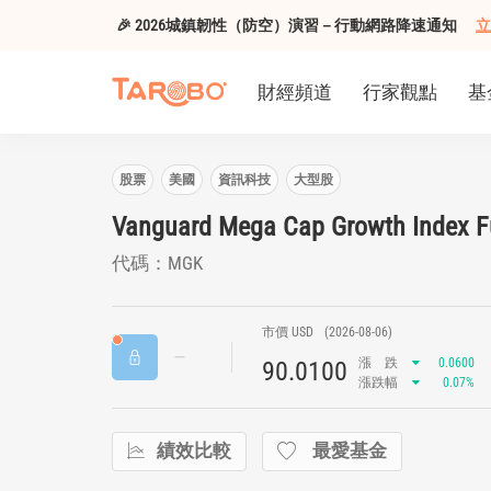
🎉 2026城鎮韌性（防空）演習－行動網路降速通知
立
財經頻道
行家觀點
基
股票
美國
資訊科技
大型股
Vanguard Mega Cap Growth Index 
代碼：MGK
市價 USD
(2026-08-06)
漲
跌
0.0600
90.0100
漲跌幅
0.07%
績效比較
最愛基金