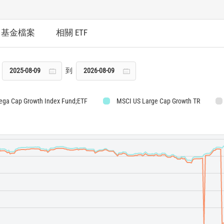
基金檔案
相關 ETF
到
ga Cap Growth Index Fund;ETF
MSCI US Large Cap Growth TR