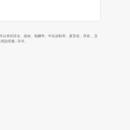
1 年、近 3 年、今年以來的排名、績效、報酬率、年化波動率、夏普值、淨值， 及
公開說明書...等等。