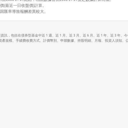
價(最近一日收盤價)計算。
能因匯率導致報酬差異較大。
dex Fund;ETF)各項資訊，包括在債券型基金中近 1 週、近 1 月、近 3 月、近 6 月、近 
d;ETF)各基本資料包括資產規模、手續費收費方式、計價幣別、申贖數據、持股明細、月報、投資人須知、