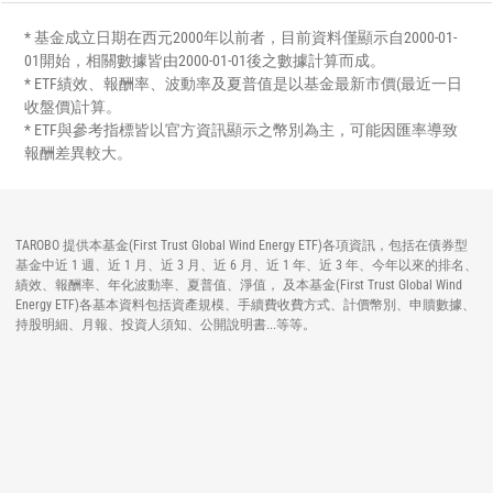
* 基金成立日期在西元2000年以前者，目前資料僅顯示自2000-01-
01開始，相關數據皆由2000-01-01後之數據計算而成。
* ETF績效、報酬率、波動率及夏普值是以基金最新市價(最近一日
收盤價)計算。
* ETF與參考指標皆以官方資訊顯示之幣別為主，可能因匯率導致
報酬差異較大。
TAROBO 提供本基金(First Trust Global Wind Energy ETF)各項資訊，包括在債券型
基金中近 1 週、近 1 月、近 3 月、近 6 月、近 1 年、近 3 年、今年以來的排名、
績效、報酬率、年化波動率、夏普值、淨值， 及本基金(First Trust Global Wind
Energy ETF)各基本資料包括資產規模、手續費收費方式、計價幣別、申贖數據、
持股明細、月報、投資人須知、公開說明書...等等。