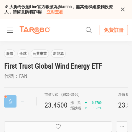
🎉 大拇哥投顧Line官方帳號為@tarobo，無其他群組接觸投資
人，請留意防範詐騙
立即查看
免費註冊
股票
全球
公共事業
新能源
First Trust Global Wind Energy ETF
代碼：FAN
市價 USD
(2026-08-05)
淨值 US
漲
跌
0.4700
23.4500
23.5
漲跌幅
1.96%
···