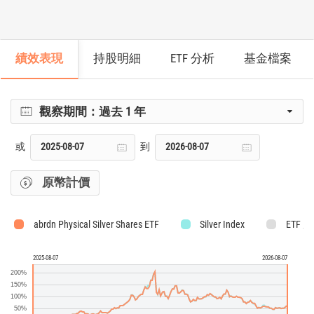
績效表現
持股明細
ETF 分析
基金檔案
觀察期間：
過去 1 年
或
到
原幣計價
abrdn Physical Silver Shares ETF
Silver Index
ETF 
2025-08-07
2026-08-07
200%
150%
100%
50%