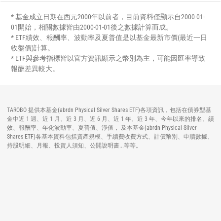
* 基金成立日期在西元2000年以前者，目前資料僅顯示自2000-01-
01開始，相關數據皆由2000-01-01後之數據計算而成。
* ETF績效、報酬率、波動率及夏普值是以基金最新市價(最近一日
收盤價)計算。
* ETF與參考指標皆以官方資訊顯示之幣別為主，可能因匯率導致
報酬差異較大。
TAROBO 提供本基金(abrdn Physical Silver Shares ETF)各項資訊，包括在債券型基
金中近 1 週、近 1 月、近 3 月、近 6 月、近 1 年、近 3 年、今年以來的排名、績
效、報酬率、年化波動率、夏普值、淨值， 及本基金(abrdn Physical Silver
Shares ETF)各基本資料包括資產規模、手續費收費方式、計價幣別、申贖數據、
持股明細、月報、投資人須知、公開說明書...等等。