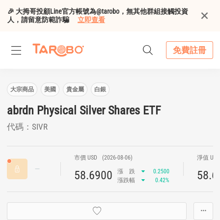
🎉 大拇哥投顧Line官方帳號為@tarobo，無其他群組接觸投資
人，請留意防範詐騙
立即查看
免費註冊
大宗商品
美國
貴金屬
白銀
abrdn Physical Silver Shares ETF
代碼：SIVR
市價 USD
(2026-08-06)
淨值 US
漲
跌
0.2500
58.6900
58.6
漲跌幅
0.42%
···