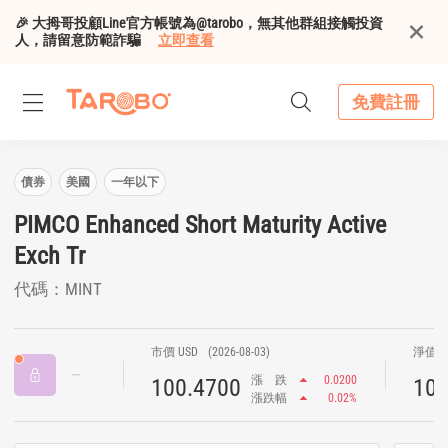
🎉 大拇哥投顧Line官方帳號為@tarobo，無其他群組接觸投資
人，請留意防範詐騙
立即查看
免費註冊
債券
美國
一年以下
PIMCO Enhanced Short Maturity Active
Exch Tr
代碼：MINT
市價 USD
(2026-08-03)
淨值 U
漲
跌
0.0200
100.4700
100
漲跌幅
0.02%