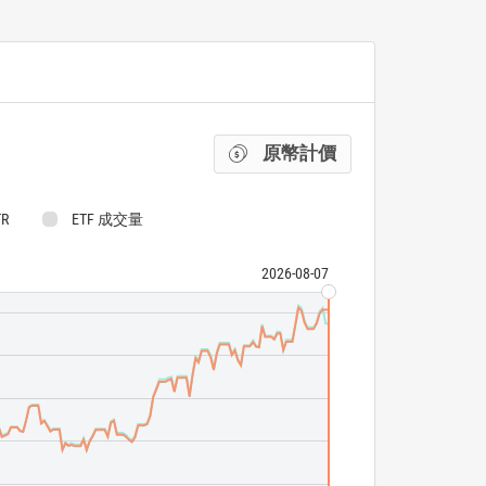
原幣計價
TR
ETF 成交量
2026-08-07
Invesco S&P Sm
S&P SmallCap 6
ETF 成交量
N/