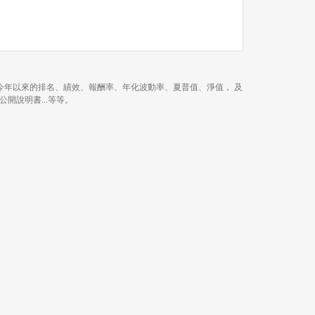
 1 年、近 3 年、今年以來的排名、績效、報酬率、年化波動率、夏普值、淨值， 及
、公開說明書...等等。