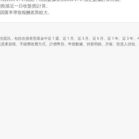
價(最近一日收盤價)計算。
能因匯率導致報酬差異較大。
r Staples ETF)各項資訊，包括在債券型基金中近 1 週、近 1 月、近 3 月、近 6 月、近
les ETF)各基本資料包括資產規模、手續費收費方式、計價幣別、申贖數據、持股明細、月報、投資人須知