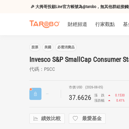
🎉 大拇哥投顧Line官方帳號為@tarobo，無其他群
財經頻道
行家觀點
基
股票
美國
必需消費品
Invesco S&P SmallCap Consumer St
代碼：PSCC
市價 USD
(2026-08-05)
漲
跌
0.1530
37.6626
漲跌幅
0.41%
績效比較
最愛基金