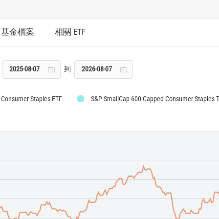
基金檔案
相關 ETF
到
 Consumer Staples ETF
S&P SmallCap 600 Capped Consumer Staples 