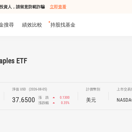
組接觸投資人，請留意防範詐騙
立即查看
金搜尋
績效比較
持股找基金
aples ETF
淨值 USD
(2026-08-05)
計價幣別
上市交易
漲
跌
0.1300
37.6500
美元
NASDA
漲跌幅
0.35%