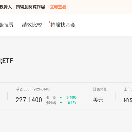
組接觸投資人，請留意防範詐騙
立即查看
金搜尋
績效比較
持股找基金
d;ETF
淨值 USD
(2026-08-05)
計價幣別
上市
漲
跌
0.4000
227.1400
美元
NYS
漲跌幅
0.18%