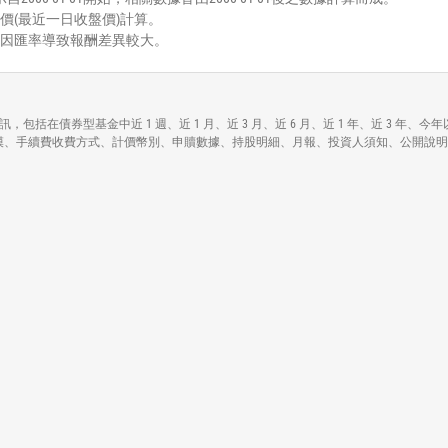
價(最近一日收盤價)計算。
能因匯率導致報酬差異較大。
x Fund;ETF)各項資訊，包括在債券型基金中近 1 週、近 1 月、近 3 月、近 6 月、近 1
F)各基本資料包括資產規模、手續費收費方式、計價幣別、申贖數據、持股明細、月報、投資人須知、公開說明