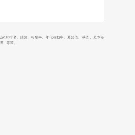
 年、近 3 年、今年以來的排名、績效、報酬率、年化波動率、夏普值、淨值， 及本基
書...等等。