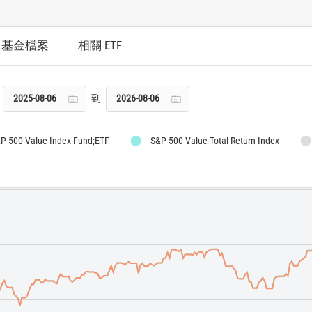
基金檔案
相關 ETF
到
P 500 Value Index Fund;ETF
S&P 500 Value Total Return Index