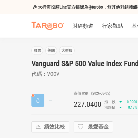
🎉 大拇哥投顧Line官方帳號為@tarobo，無其他群
財經頻道
行家觀點
基
股票
美國
大型股
Vanguard S&P 500 Value Index Fun
代碼：VOOV
市價 USD
(2026-08-05)
漲
跌
0.3900
227.0400
漲跌幅
0.17%
績效比較
最愛基金