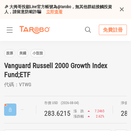
🎉 大拇哥投顧Line官方帳號為@tarobo，無其他群組接觸投資
人，請留意防範詐騙
立即查看
免費註冊
股票
美國
小型股
Vanguard Russell 2000 Growth Index
Fund;ETF
代碼：VTWG
市價 USD
(2026-08-04)
淨值 U
漲
跌
7.2465
283.6215
283
漲跌幅
2.62%