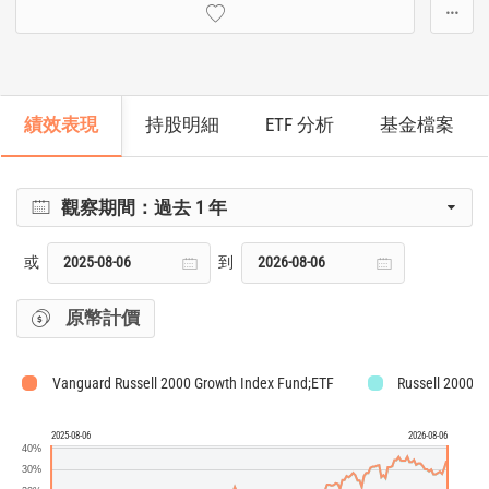
···
績效表現
持股明細
ETF 分析
基金檔案
觀察期間：
過去 1 年
或
到
原幣計價
Vanguard Russell 2000 Growth Index Fund;ETF
Russell 2000 G
2025-08-06
2026-08-06
40%
30%