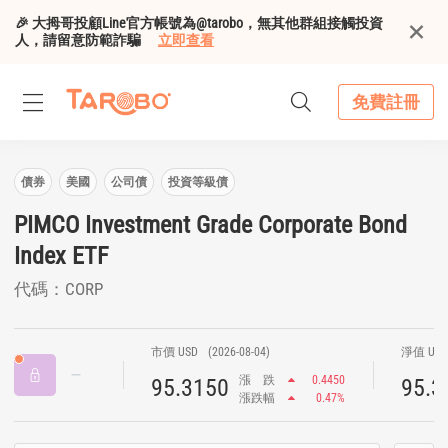
🎉 大拇哥投顧Line官方帳號為@tarobo，無其他群組接觸投資
人，請留意防範詐騙
立即查看
免費註冊
債券
美國
公司債
投資等級債
PIMCO Investment Grade Corporate Bond
Index ETF
代碼：CORP
市價 USD
(2026-08-04)
淨值 US
漲
跌
0.4450
95.3150
95.3
漲跌幅
0.47%