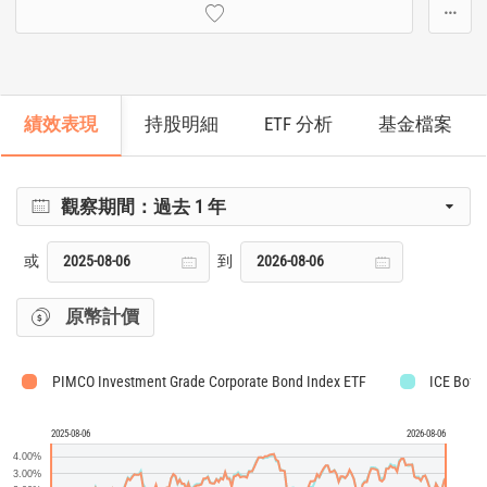
···
績效表現
持股明細
ETF 分析
基金檔案
觀察期間：
過去 1 年
或
到
原幣計價
PIMCO Investment Grade Corporate Bond Index ETF
ICE BofA 
2025-08-06
2026-08-06
4.00%
3.00%