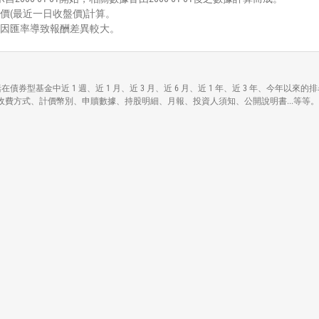
價(最近一日收盤價)計算。
能因匯率導致報酬差異較大。
 ETF)各項資訊，包括在債券型基金中近 1 週、近 1 月、近 3 月、近 6 月、近 1 年、近 3
包括資產規模、手續費收費方式、計價幣別、申贖數據、持股明細、月報、投資人須知、公開說明書...等等。