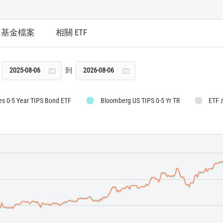
基金檔案
相關 ETF
到
es 0-5 Year TIPS Bond ETF
Bloomberg US TIPS 0-5 Yr TR
ETF