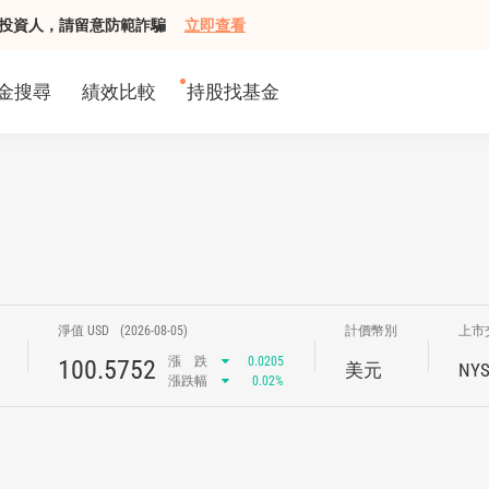
組接觸投資人，請留意防範詐騙
立即查看
金搜尋
績效比較
持股找基金
淨值 USD
(2026-08-05)
計價幣別
上市
漲
跌
0.0205
100.5752
美元
NYS
漲跌幅
0.02%