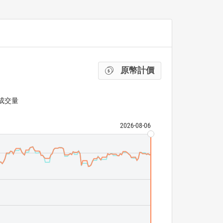
原幣計價
 成交量
2026-08-06
iShares 0-5 Yea
Bloomberg US TI
ETF 成交量
N/