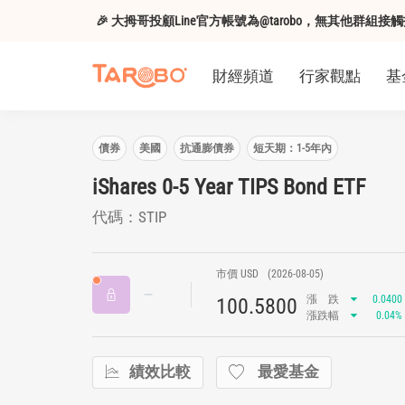
🎉 大拇哥投顧Line官方帳號為@tarobo，無其他群
財經頻道
行家觀點
基
債券
美國
抗通膨債券
短天期：1-5年內
iShares 0-5 Year TIPS Bond ETF
代碼：STIP
市價 USD
(2026-08-05)
漲
跌
0.0400
100.5800
漲跌幅
0.04%
績效比較
最愛基金