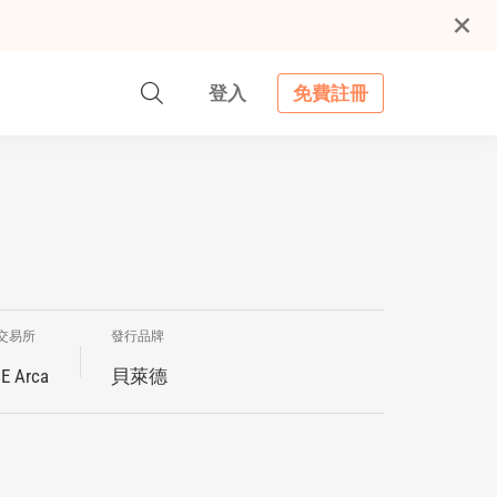
登入
免費註冊
交易所
發行品牌
E Arca
貝萊德