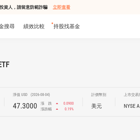
組接觸投資人，請留意防範詐騙
立即查看
金搜尋
績效比較
持股找基金
ETF
淨值 USD
(2026-08-04)
計價幣別
上市交易
漲
跌
0.0900
47.3000
美元
NYSE A
漲跌幅
0.19%