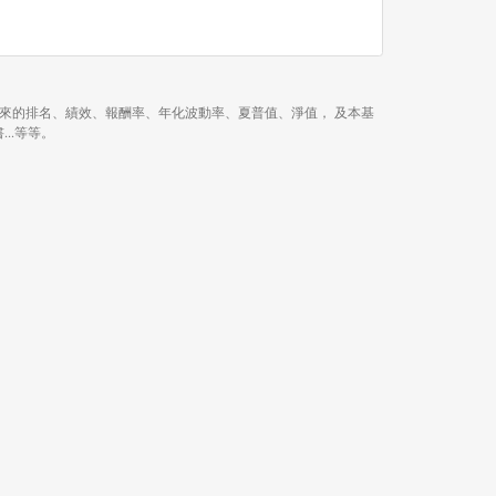
年、近 3 年、今年以來的排名、績效、報酬率、年化波動率、夏普值、淨值， 及本基
...等等。