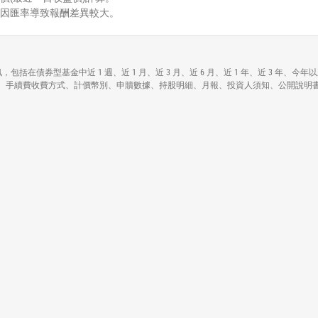
能因匯率導致報酬差異較大。
Bond ETF)各項資訊，包括在債券型基金中近 1 週、近 1 月、近 3 月、近 6 月、近 1 
各基本資料包括資產規模、手續費收費方式、計價幣別、申贖數據、持股明細、月報、投資人須知、公開說明書