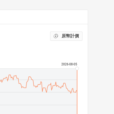
原幣計價
2026-08-05
JPMorgan Infla
ETF 成交量
N/