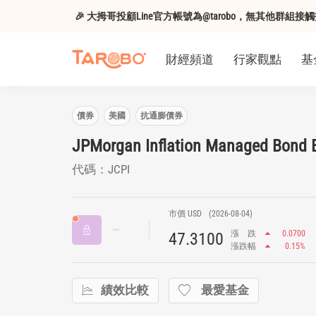
🎉 大拇哥投顧Line官方帳號為@tarobo，無其他群
財經頻道
行家觀點
基
債券
美國
抗通膨債券
JPMorgan Inflation Managed Bond 
代碼：JCPI
市價 USD
(2026-08-04)
漲
跌
0.0700
47.3100
漲跌幅
0.15%
績效比較
最愛基金