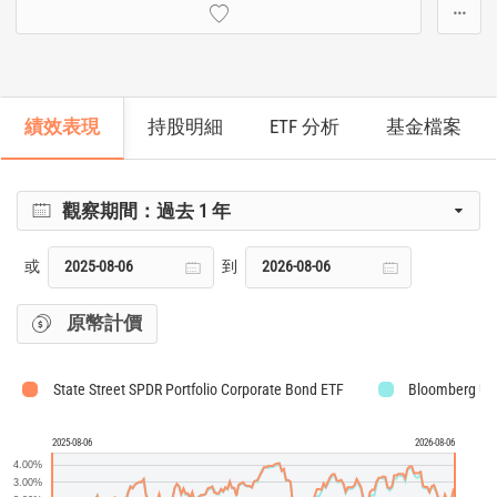
···
績效表現
持股明細
ETF 分析
基金檔案
觀察期間：
過去 1 年
或
到
原幣計價
State Street SPDR Portfolio Corporate Bond ETF
Bloomberg U.S
2025-08-06
2026-08-06
4.00%
3.00%