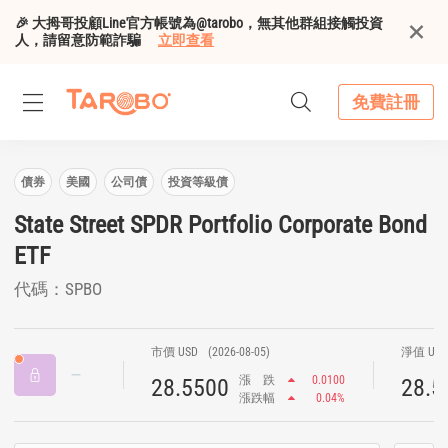
🎉 大拇哥投顧Line官方帳號為@tarobo，無其他群組接觸投資
人，請留意防範詐騙
立即查看
免費註冊
債券
美國
公司債
投資等級債
State Street SPDR Portfolio Corporate Bond
ETF
代碼：SPBO
市價 USD
(2026-08-05)
淨值 US
漲
跌
0.0100
28.5500
28.5
漲跌幅
0.04%