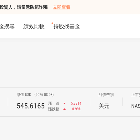
組接觸投資人，請留意防範詐騙
立即查看
金搜尋
績效比較
持股找基金
淨值 USD
(2026-08-03)
計價幣別
上市
漲
跌
5.3314
545.6165
美元
NA
漲跌幅
0.99%