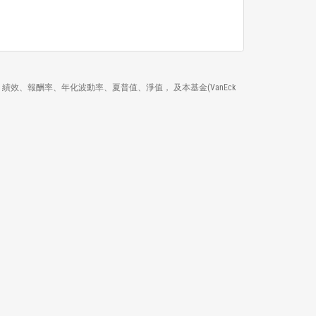
以來的排名、績效、報酬率、年化波動率、夏普值、淨值， 及本基金(VanEck