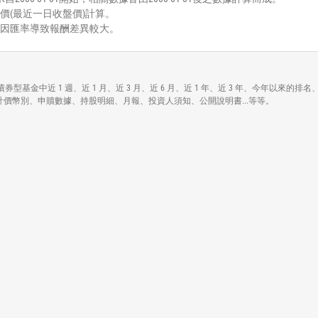
價(最近一日收盤價)計算。
能因匯率導致報酬差異較大。
項資訊，包括在債券型基金中近 1 週、近 1 月、近 3 月、近 6 月、近 1 年、近 3 年、今年
費方式、計價幣別、申贖數據、持股明細、月報、投資人須知、公開說明書...等等。