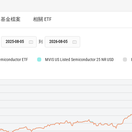
基金檔案
相關 ETF
到
emiconductor ETF
MVIS US Listed Semiconductor 25 NR USD