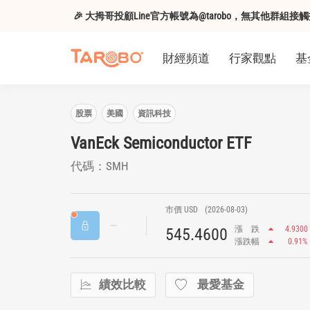
🎉 大拇哥投顧Line官方帳號為@tarobo，無其他群
財經頻道
行家觀點
基
股票
美國
資訊科技
VanEck Semiconductor ETF
代碼：SMH
市價 USD
(2026-08-03)
漲
跌
4.9300
545.4600
漲跌幅
0.91%
績效比較
最愛基金