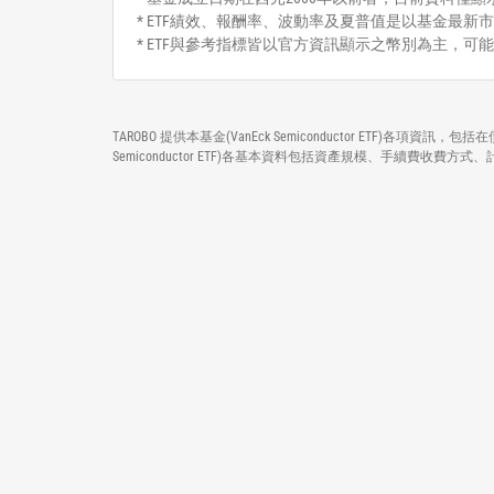
* ETF績效、報酬率、波動率及夏普值是以基金最新市
* ETF與參考指標皆以官方資訊顯示之幣別為主，可
TAROBO 提供本基金(VanEck Semiconductor ETF)各
Semiconductor ETF)各基本資料包括資產規模、手續費收