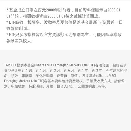
* 基金成立日期在西元2000年以前者，目前資料僅顯示自2000-01-
01開始，相關數據皆由2000-01-01後之數據計算而成。
* ETF績效、報酬率、波動率及夏普值是以基金最新市價(最近一日
收盤價)計算。
* ETF與參考指標皆以官方資訊顯示之幣別為主，可能因匯率導致
報酬差異較大。
TAROBO 提供本基金(iShares MSCI Emerging Markets Asia ETF)各項資訊，包括在債
券型基金中近 1 週、近 1 月、近 3 月、近 6 月、近 1 年、近 3 年、今年以來的排
名、績效、報酬率、年化波動率、夏普值、淨值， 及本基金(iShares MSCI
Emerging Markets Asia ETF)各基本資料包括資產規模、手續費收費方式、計價幣
別、申贖數據、持股明細、月報、投資人須知、公開說明書...等等。