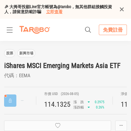
🎉 大拇哥投顧Line官方帳號為@tarobo，無其他群組接觸投資
人，請留意防範詐騙
立即查看
免費註冊
股票
新興市場
iShares MSCI Emerging Markets Asia ETF
代碼：EEMA
市價 USD
(2026-08-05)
淨值 U
漲
跌
0.2975
114.1325
114
漲跌幅
0.26%
···