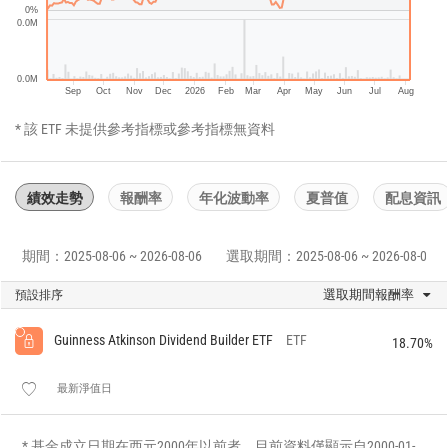
0%
0.0M
0.0M
Sep
Oct
Nov
Dec
2026
Feb
Mar
Apr
May
Jun
Jul
Aug
* 該 ETF 未提供參考指標或參考指標無資料
績效走勢
報酬率
年化波動率
夏普值
配息資訊
期間：2025-08-06 ~ 2026-08-06
選取期間：2025-08-06 ~ 2026-08-06
選取期間報酬率
預設排序
Guinness Atkinson Dividend Builder ETF
ETF
18.70%
最新淨值日
* 基金成立日期在西元2000年以前者，目前資料僅顯示自2000-01-