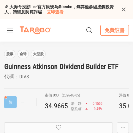
🎉 大拇哥投顧Line官方帳號為@tarobo，無其他群組接觸投資
人，請留意防範詐騙
立即查看
免費註冊
股票
全球
大型股
Guinness Atkinson Dividend Builder ETF
代碼：DIVS
市價 USD
(2026-08-05)
淨值 US
漲
跌
0.1555
34.9665
35.0
漲跌幅
0.45%
···