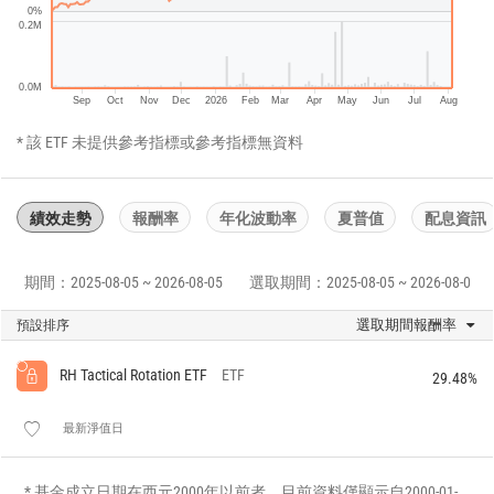
0%
0.2M
0.0M
Sep
Oct
Nov
Dec
2026
Feb
Mar
Apr
May
Jun
Jul
Aug
* 該 ETF 未提供參考指標或參考指標無資料
績效走勢
報酬率
年化波動率
夏普值
配息資訊
期間：2025-08-05 ~ 2026-08-05
選取期間：2025-08-05 ~ 2026-08-05
選取期間報酬率
預設排序
RH Tactical Rotation ETF
ETF
29.48%
最新淨值日
* 基金成立日期在西元2000年以前者，目前資料僅顯示自2000-01-