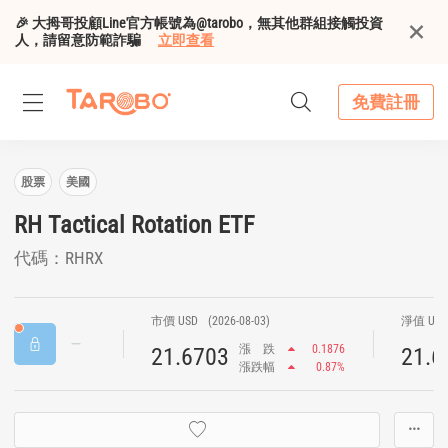
🎉 大拇哥投顧Line官方帳號為@tarobo，無其他群組接觸投資
人，請留意防範詐騙
立即查看
免費註冊
股票
美國
RH Tactical Rotation ETF
代碼：RHRX
市價 USD
(2026-08-03)
淨值 US
漲
跌
0.1876
21.6703
21.6
漲跌幅
0.87%
···