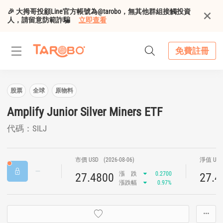
🎉 大拇哥投顧Line官方帳號為@tarobo，無其他群組接觸投資
人，請留意防範詐騙
立即查看
免費註冊
股票
全球
原物料
Amplify Junior Silver Miners ETF
代碼：SILJ
市價 USD
(2026-08-06)
淨值 US
漲
跌
0.2700
27.4800
27.4
漲跌幅
0.97%
···