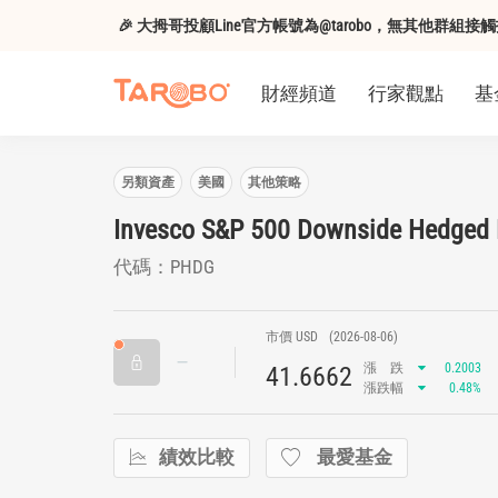
🎉 大拇哥投顧Line官方帳號為@tarobo，無其他群
財經頻道
行家觀點
基
另類資產
美國
其他策略
Invesco S&P 500 Downside Hedged
代碼：PHDG
市價 USD
(2026-08-06)
漲
跌
0.2003
41.6662
漲跌幅
0.48%
績效比較
最愛基金