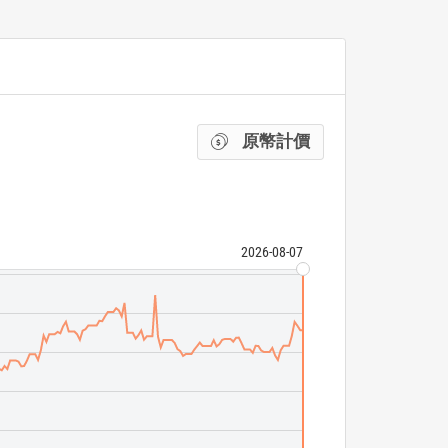
原幣計價
2026-08-07
Invesco S&P 50
ETF 成交量
N/