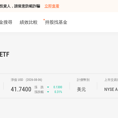
組接觸投資人，請留意防範詐騙
立即查看
金搜尋
績效比較
持股找基金
 ETF
淨值 USD
(2026-08-06)
計價幣別
上市交易
漲
跌
0.1300
41.7400
美元
NYSE A
漲跌幅
0.31%