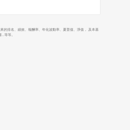
年、近 3 年、今年以來的排名、績效、報酬率、年化波動率、夏普值、淨值， 及本基
...等等。