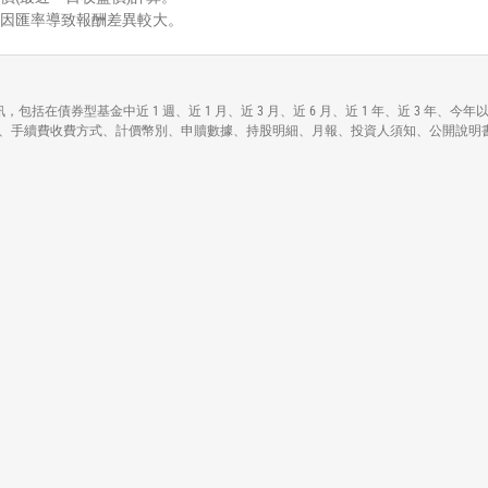
能因匯率導致報酬差異較大。
edged ETF)各項資訊，包括在債券型基金中近 1 週、近 1 月、近 3 月、近 6 月、近 1 
各基本資料包括資產規模、手續費收費方式、計價幣別、申贖數據、持股明細、月報、投資人須知、公開說明書