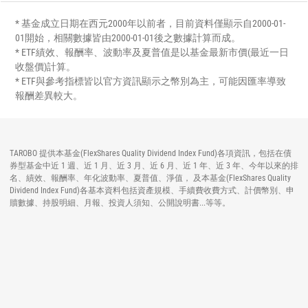
* 基金成立日期在西元2000年以前者，目前資料僅顯示自2000-01-
01開始，相關數據皆由2000-01-01後之數據計算而成。
* ETF績效、報酬率、波動率及夏普值是以基金最新市價(最近一日
收盤價)計算。
* ETF與參考指標皆以官方資訊顯示之幣別為主，可能因匯率導致
報酬差異較大。
TAROBO 提供本基金(FlexShares Quality Dividend Index Fund)各項資訊，包括在債
券型基金中近 1 週、近 1 月、近 3 月、近 6 月、近 1 年、近 3 年、今年以來的排
名、績效、報酬率、年化波動率、夏普值、淨值， 及本基金(FlexShares Quality
Dividend Index Fund)各基本資料包括資產規模、手續費收費方式、計價幣別、申
贖數據、持股明細、月報、投資人須知、公開說明書...等等。