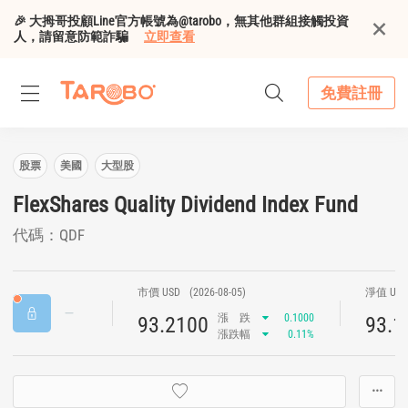
🎉 大拇哥投顧Line官方帳號為@tarobo，無其他群組接觸投資
人，請留意防範詐騙
立即查看
免費註冊
股票
美國
大型股
FlexShares Quality Dividend Index Fund
代碼：QDF
市價 USD
(2026-08-05)
淨值 US
漲
跌
0.1000
93.2100
93.1
漲跌幅
0.11%
···