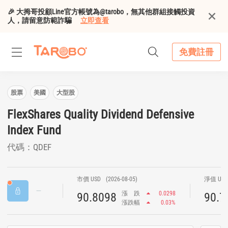
🎉 大拇哥投顧Line官方帳號為@tarobo，無其他群組接觸投資
人，請留意防範詐騙
立即查看
免費註冊
股票
美國
大型股
FlexShares Quality Dividend Defensive
Index Fund
代碼：QDEF
市價 USD
(2026-08-05)
淨值 US
漲
跌
0.0298
90.8098
90.7
漲跌幅
0.03%