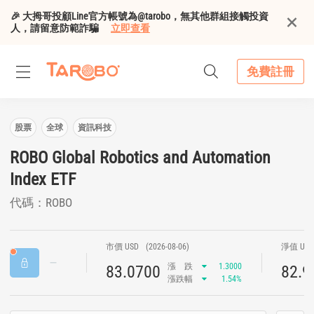
🎉 大拇哥投顧Line官方帳號為@tarobo，無其他群組接觸投資
人，請留意防範詐騙
立即查看
免費註冊
股票
全球
資訊科技
ROBO Global Robotics and Automation
Index ETF
代碼：ROBO
市價 USD
(2026-08-06)
淨值 US
漲
跌
1.3000
83.0700
82.9
漲跌幅
1.54%