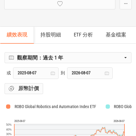
···
績效表現
持股明細
ETF 分析
基金檔案
觀察期間：
過去 1 年
或
到
原幣計價
ROBO Global Robotics and Automation Index ETF
ROBO Global 
2025-08-07
2026-08-07
50%
40%
30%