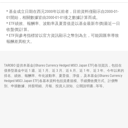
* 基金成立日期在西元2000年以前者，目前資料僅顯示自2000-01-
01開始，相關數據皆由2000-01-01後之數據計算而成。
* ETF績效、報酬率、波動率及夏普值是以基金最新市價(最近一日
收盤價)計算。
* ETF與參考指標皆以官方資訊顯示之幣別為主，可能因匯率導致
報酬差異較大。
TAROBO 提供本基金(iShares Currency Hedged MSCI Japan ETF)各項資訊，包括在
債券型基金中近 1 週、近 1 月、近 3 月、近 6 月、近 1 年、近 3 年、今年以來的
排名、績效、報酬率、年化波動率、夏普值、淨值， 及本基金(iShares Currency
Hedged MSCI Japan ETF)各基本資料包括資產規模、手續費收費方式、計價幣
別、申贖數據、持股明細、月報、投資人須知、公開說明書...等等。