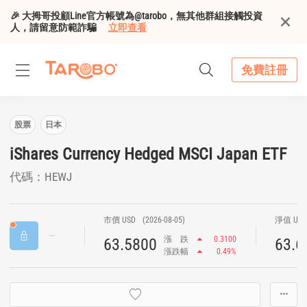
🎉 大拇哥投顧Line官方帳號為@tarobo，無其他群組接觸投資
人，請留意防範詐騙
立即查看
免費註冊
股票
日本
iShares Currency Hedged MSCI Japan ETF
代碼：HEWJ
市價 USD
(2026-08-05)
淨值 US
漲
跌
0.3100
63.5800
63.6
漲跌幅
0.49%
···